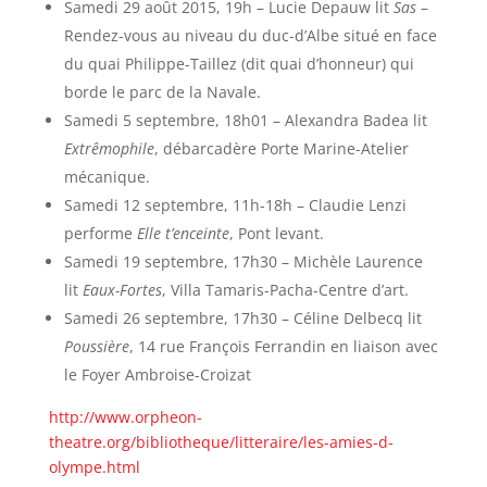
Samedi 29 août 2015, 19h – Lucie Depauw lit
Sas
–
Rendez-vous au niveau du duc-d’Albe situé en face
du quai Philippe-Taillez (dit quai d’honneur) qui
borde le parc de la Navale.
Samedi 5 septembre, 18h01 – Alexandra Badea lit
Extrêmophile
, débarcadère Porte Marine-Atelier
mécanique.
Samedi 12 septembre, 11h-18h – Claudie Lenzi
performe
Elle t’enceinte
, Pont levant.
Samedi 19 septembre, 17h30 – Michèle Laurence
lit
Eaux-Fortes
, Villa Tamaris-Pacha-Centre d’art.
Samedi 26 septembre, 17h30 – Céline Delbecq lit
Poussière
, 14 rue François Ferrandin en liaison avec
le Foyer Ambroise-Croizat
http://www.orpheon-
theatre.org/bibliotheque/litteraire/les-amies-d-
olympe.html