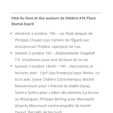
Fête du livre et des auteurs de théâtre #16 Place
Martel-Esprit
Vendredi 2 octobre, 19h –
Les Pieds tanqués
de
Philippe Chuyen (Les Cahiers de l’Égaré) par
Artscénicum Théâtre, spectacle de rue.
Samedi 3 octobre 10h –
Établissements Trasphalt
T.P. installation pour une écriture de la rue.
Samedi 3 octobre 14h30 – 19h – Rencontres et
lectures avec : Cyril Lévi-Provençal pour
Retour
, co
écrit avec Sylvie Clidière (L’Entretemps), Michel
Maisonneuve pour
L’Histrion du diable
(Gaia),
Samira Sedira pour
L’odeur des planches
(La brune
au Rouergue), Philippe Berling pour
Meursaults
(d’après Meursault contre-enquête de Kamel
Daoud, Barzakh /Actes-Sud).