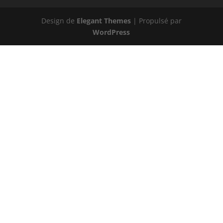
Design de
Elegant Themes
| Propulsé par
WordPress