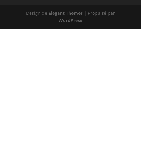
Design de
Elegant Themes
| Propulsé par
WordPress