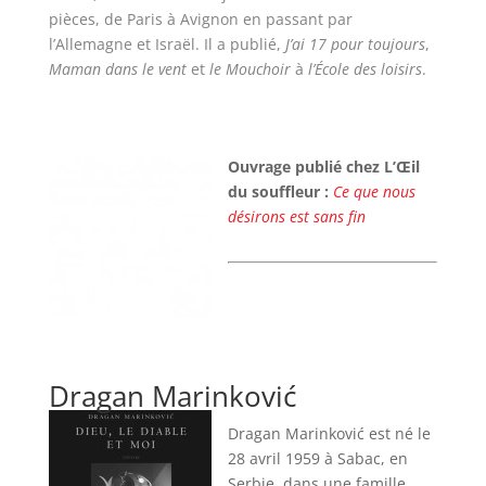
pièces, de Paris à Avignon en passant par
l’Allemagne et Israël. Il a publié,
J’ai 17 pour toujours
,
Maman dans le vent
et
le Mouchoir
à
l’École des loisirs
.
Ouvrage publié chez L’Œil
du souffleur :
Ce que nous
désirons est sans fin
Dragan Marinković
Dragan Marinković est né le
28 avril 1959 à Sabac, en
Serbie, dans une famille