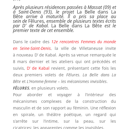
Après plusieurs résidences passées à Massat (09) et
à Saint-Denis (93), le projet
La Belle dans La
Bête
arrive à maturité. Il a pris sa place au
sein de
Fêlures
, ensemble de plusieurs textes écrits
par D’ de Kabal.
La Belle dans La Bête
est le
premier texte de cet ensemble.
Dans le cadre des
12e rencontres Femmes du monde
en Seine-Saint-Denis
, la ville de Villetaneuse invite
à nouveau D’ de Kabal. Après sa venue remarquée le
8 mars dernier et les ateliers qui ont précédés et
suivis,
D’ de Kabal
revient, présentant cette fois les
deux premiers volets de
Fêlures
.
La Belle dans La
Bête
et
L’Homme-femme – les mécanismes invisibles
.
FÊLURES
, en plusieurs volets.
Pour aborder et voyager à l’intérieur des
mécanismes complexes de la construction du
masculin et de son rapport au féminin. Une réflexion
en spirale, un théâtre poétique, un regard qui
s’arrête sur l’intime, sur la peau, sur les
cicatrices; les apparentes comme les invisibles.