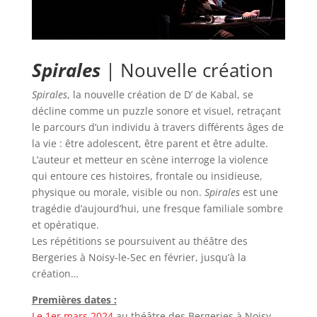
Spirales
| Nouvelle création
Spirales
, la nouvelle création de D’ de Kabal, se
décline comme un puzzle sonore et visuel, retraçant
le parcours d’un individu à travers différents âges de
la vie : être adolescent, être parent et être adulte.
L’auteur et metteur en scène interroge la violence
qui entoure ces histoires, frontale ou insidieuse,
physique ou morale, visible ou non.
Spirales
est une
tragédie d’aujourd’hui, une fresque familiale sombre
et opératique.
Les répétitions se poursuivent au théâtre des
Bergeries à Noisy-le-Sec en février, jusqu’à la
création…
Premières dates :
Le 1er mars 2024
au théâtre des Bergeries à Noisy-