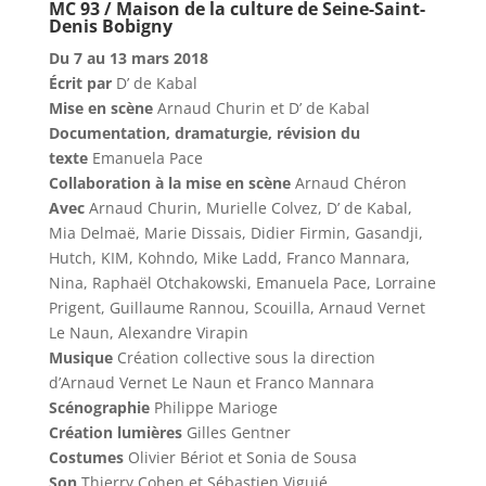
MC 93 / Maison de la culture de Seine-Saint-
Denis Bobigny
Du 7 au 13 mars 2018
Écrit par
D’ de Kabal
Mise en scène
Arnaud Churin et D’ de Kabal
Documentation, dramaturgie, révision du
texte
Emanuela Pace
Collaboration à la mise en scène
Arnaud Chéron
Avec
Arnaud Churin, Murielle Colvez, D’ de Kabal,
Mia Delmaë, Marie Dissais, Didier Firmin, Gasandji,
Hutch, KIM, Kohndo, Mike Ladd, Franco Mannara,
Nina, Raphaël Otchakowski, Emanuela Pace, Lorraine
Prigent, Guillaume Rannou, Scouilla, Arnaud Vernet
Le Naun, Alexandre Virapin
Musique
Création collective sous la direction
d’Arnaud Vernet Le Naun et Franco Mannara
Scénographie
Philippe Marioge
Création lumières
Gilles Gentner
Costumes
Olivier Bériot et Sonia de Sousa
Son
Thierry Cohen et Sébastien Viguié