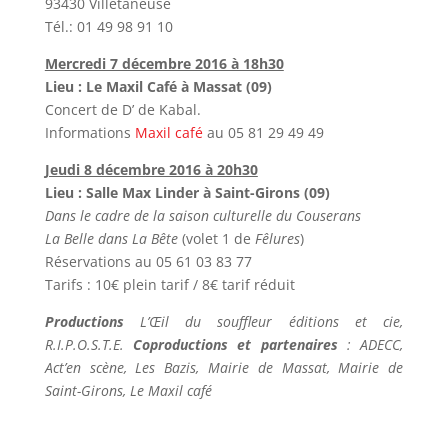
93430 Villetaneuse
Tél.: 01 49 98 91 10
Mercredi 7 décembre 2016 à 18h30
Lieu : Le Maxil Café à Massat (09)
Concert de D’ de Kabal.
Informations
Maxil café
au 05 81 29 49 49
Jeudi 8 décembre 2016 à 20h30
Lieu : Salle Max Linder à Saint-Girons (09)
Dans le cadre de la saison culturelle du Couserans
La Belle dans La Bête
(volet 1 de
Fêlures
)
Réservations au 05 61 03 83 77
Tarifs : 10€ plein tarif / 8€ tarif réduit
Productions
L’Œil du souffleur éditions et cie,
R.I.P.O.S.T.E.
Coproductions et partenaires
: ADECC,
Act’en scène, Les Bazis, Mairie de Massat, Mairie de
Saint-Girons, Le Maxil café