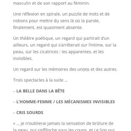
masculin et de son rapport au féminin.
Une réflexion en spirale, un puzzle de mots et de
notions pour mettre du sens là où la parole,
finalement, est quasiment absente.
Un théâtre poétique, un regard qui partirait d’un
ailleurs, un regard qui s’arrêterait sur l’intime, sur la
peau, sur les cicatrices : les apparentes, et les
invisibles.
Un regard sur les mémoires des un(e)s et des autres.
Trois spectacles à la suite …
–
LA BELLE DANS LA BÊTE
–
L’HOMME-FEMME / LES MÉCANISMES INVISIBLES
–
CRIS SOURDS
« … Je n’oublierai jamais la sensation de brûlure de
la peau, qui s’effiloche sous les coups, et Le Son qui