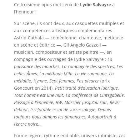
Ce troisième opus met ceux de
Lydie Salvayre
à
l’honneur !
Sur scène, ils sont deux, aux casquettes multiples et
aux compétences artistiques complémentaires :
Astrid Cathala — comédienne, chanteuse, metteuse
en scène et éditrice —, Gil Angelo Gazzoli —
musicien, compositeur et artiste peintre —, en
compagnie des ouvrages de Lydie Salvayre :
La
puissance des mouches
,
La compagnie des spectres
,
Les
belles Âmes
,
La méthode Mila
,
La vie commune
,
La
médaille
,
Hymne
,
Sept femmes
,
Pas pleurer
(prix
Goncourt en 2014),
Petit traité d’éducation lubrique
,
Tout homme est une nuit
,
La conférence de Cintegabelle
,
Passage à l’ennemie
,
BW
,
Marcher jusqu’au soir
,
Rêver
debout
,
Irréfutable essai de successologie
,
Depuis
toujours nous aimons les dimanches, Autoportrait à
l’encre noire
…
Forme légère, rythme endiablé, univers intimiste,
Les