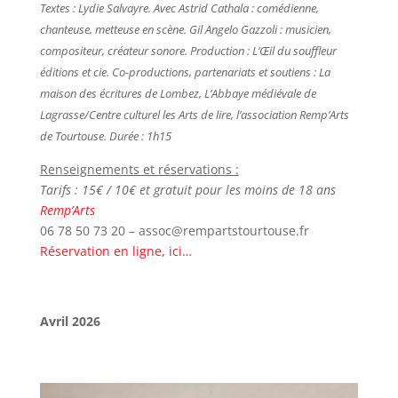
Textes : Lydie Salvayre. Avec Astrid Cathala : comédienne,
chanteuse, metteuse en scène. Gil Angelo Gazzoli : musicien,
compositeur, créateur sonore.
Production : L’Œil du souffleur
éditions et cie. Co-productions, partenariats et soutiens : La
maison des écritures de Lombez
,
L’Abbaye médiévale de
Lagrasse/Centre culturel les Arts de lire, l’association Remp’Arts
de Tourtous
e.
Durée : 1h15
Renseignements et réservations :
Tarifs : 15€ / 10€ et gratuit pour les moins de 18 ans
Remp’Arts
06 78 50 73 20 – assoc@rempartstourtouse.fr
Réservation en ligne, ici…
Avril 2026