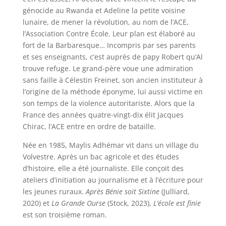
génocide au Rwanda et Adeline la petite voisine
lunaire, de mener la révolution, au nom de l’ACE,
l’Association Contre École. Leur plan est élaboré au
fort de la Barbaresque…
Incompris par ses parents
et ses enseignants, c’est auprès de papy Robert qu’Al
trouve refuge. Le grand-père voue une admiration
sans faille à Célestin Freinet, son ancien instituteur à
l’origine de la méthode éponyme, lui aussi victime en
son temps de la violence autoritariste. Alors que la
France des années quatre-vingt-dix élit Jacques
Chirac, l’ACE entre en ordre de bataille.
Née en 1985, Maylis Adhémar vit dans un village du
Volvestre. Après un bac agricole et des études
d’histoire, elle a été journaliste. Elle conçoit des
ateliers d’initiation au journalisme et à l’écriture pour
les jeunes ruraux.
Après Bénie soit Sixtine
(Julliard,
2020) et
La Grande Ourse
(Stock, 2023),
L’école est finie
est son troisième roman.