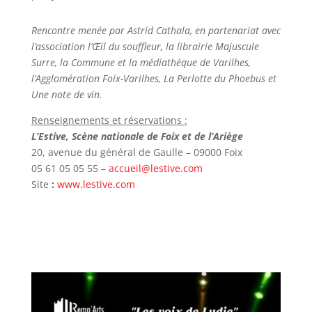
Rencontre menée par Astrid Cathala, en partenariat avec
l’association l’Œil du souffleur, la librairie Majuscule
Surre,
la Commune et la médiathèque de Varilhes,
l’Agglomération Foix-Varilhes, La Perlotte du Phoebus et
Une note de vin.
Renseignements et réservations :
L’Estive, Scène nationale de Foix et de l’Ariège
20, avenue du général de Gaulle – 09000 Foix
05 61 05 05 55 –
accueil@lestive.com
Site
:
www.lestive.com