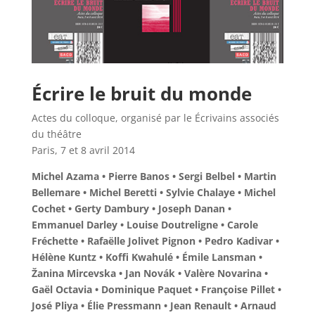
Écrire le bruit du monde
Actes du colloque, organisé par le Écrivains associés
du théâtre
Paris, 7 et 8 avril 2014
Michel Azama • Pierre Banos • Sergi Belbel • Martin
Bellemare • Michel Beretti • Sylvie Chalaye • Michel
Cochet • Gerty Dambury • Joseph Danan •
Emmanuel Darley • Louise Doutreligne • Carole
Fréchette • Rafaëlle Jolivet Pignon • Pedro Kadivar •
Hélène Kuntz • Koffi Kwahulé • Émile Lansman •
Žanina Mircevska • Jan Novák • Valère Novarina •
Gaël Octavia • Dominique Paquet • Françoise Pillet •
José Pliya • Élie Pressmann • Jean Renault • Arnaud