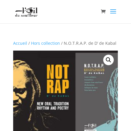
Accueil
/
Hors collection
/ N.O.T.R.A.P. de D’ de Kabal