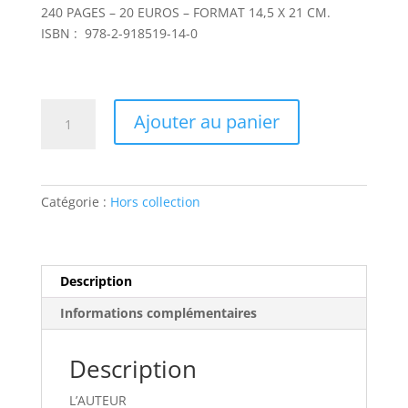
240 PAGES – 20 EUROS – FORMAT 14,5 X 21 CM.
ISBN : 978-2-918519-14-0
quantité
Ajouter au panier
de
N.O.T.R.A.P.
de
D'
Catégorie :
Hors collection
de
Kabal
Description
Informations complémentaires
Description
L’AUTEUR