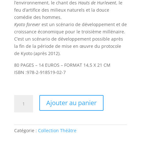
l’environnement, le chant des
Hauts de Hurlevent
, le
feu d’artifice des milieux naturels et la douce
comédie des hommes.
Kyoto forever
est un scénario de développement et de
croissance économique pour le troisième millénaire.
C’est un scénario de développement possible après
la fin de la période de mise en œuvre du protocole
de Kyoto (après 2012).
80 PAGES – 14 EUROS – FORMAT 14,5 X 21 CM
ISBN :978-2-918519-02-7
quantité
Ajouter au panier
de
Kyoto
forever
de
Catégorie :
Collection Théâtre
Frédéric