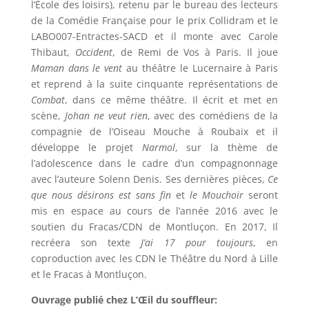
l’École des loisirs), retenu par le bureau des lecteurs
de la Comédie Française pour le prix Collidram et le
LABO007-Entractes-SACD et il monte avec Carole
Thibaut,
Occident
, de Remi de Vos à Paris. Il joue
Maman dans le vent
au théâtre le Lucernaire à Paris
et reprend à la suite cinquante représentations de
Combat
, dans ce même théâtre. Il écrit et met en
scène,
Johan ne veut rien
, avec des comédiens de la
compagnie de l’Oiseau Mouche à Roubaix et il
développe le projet
Narmol
, sur la thème de
l’adolescence dans le cadre d’un compagnonnage
avec l’auteure Solenn Denis. Ses dernières pièces,
Ce
que nous désirons est sans fin
et
le M
ouchoir
seront
mis en espace au cours de l’année 2016 avec le
soutien du Fracas/CDN de Montluçon. En 2017, Il
recréera son texte
J’ai 17 pour toujours
, en
coproduction avec les CDN le Théâtre du Nord à Lille
et le Fracas à Montluçon.
Ouvrage publié chez L’Œil du souffleur: