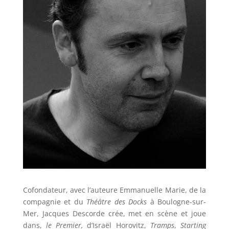
Cofondateur, avec l’auteure Emmanuelle Marie, de la
compagnie et du
Théâtre des Docks
à Boulogne-sur-
Mer, Jacques Descorde crée, met en scène et joue
dans,
l
e Premier,
d’Israël Horovitz,
Tramps
,
Starting