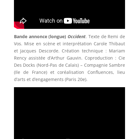
Bande annonce (longue)
Occident
. Texte de Remi de
Vos. Mise en scène et interprétation Carole Thibaut
et Jacques Descorde. Création technique : Mariam
Rency assistée d’Arthur Gauvin. Coproduction : Cie
Des Docks (Nord-Pas de Calais) – Compagnie Sambre
(Ile de France) et coréalisation Confluences, lieu
d’arts et d’engagements (Paris 20e).