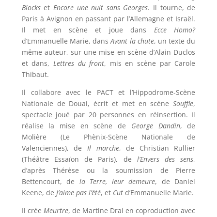
Blocks
et
Encore une nuit sans Georges
. Il tourne, de
Paris à Avignon en passant par l’Allemagne et Israël.
Il met en scène et joue dans
Ecce Homo?
d’Emmanuelle Marie, dans
Avant la chute
, un texte du
même auteur, sur une mise en scène d’Alain Duclos
et dans,
Lettres du front
, mis en scène par Carole
Thibaut.
Il collabore avec le PACT et l’Hippodrome-Scène
Nationale de Douai, écrit et met en scène
Souffle
,
spectacle joué par 20 personnes en réinsertion. Il
réalise la mise en scène de
George Dandin
, de
Molière (Le Phènix-Scène Nationale de
Valenciennes), de
Il marche
, de Christian Rullier
(Théâtre Essaïon de Paris), de
l
’Envers des sens
,
d’après Thérèse ou la soumission de Pierre
Bettencourt, de
la Terre, leur demeure
, de Daniel
Keene, de
J’aime pas l’été
, et
Cut
d’Emmanuelle Marie.
Il crée
Meurtre
, de Martine Drai en coproduction avec