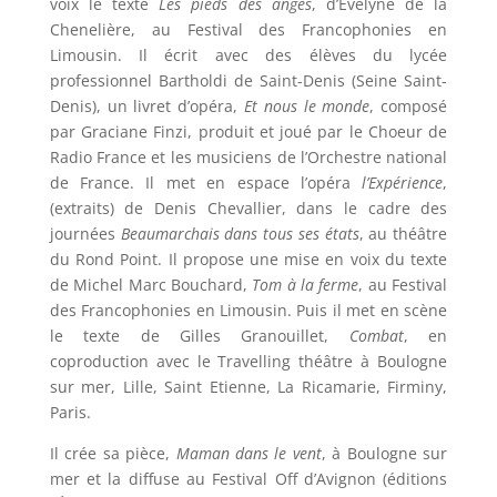
voix le texte
Les pieds des anges
, d’Evelyne de la
Chenelière, au Festival des Francophonies en
Limousin. Il écrit avec des élèves du lycée
professionnel Bartholdi de Saint-Denis (Seine Saint-
Denis), un livret d’opéra,
Et nous le monde
, composé
par Graciane Finzi, produit et joué par le Choeur de
Radio France et les musiciens de l’Orchestre national
de France. Il met en espace l’opéra
l’E
xpérience
,
(extraits) de Denis Chevallier, dans le cadre des
journées
Beaumarchais dans tous ses états
, au théâtre
du Rond Point. Il propose une mise en voix du texte
de Michel Marc Bouchard,
Tom à la ferme
, au Festival
des Francophonies en Limousin. Puis il met en scène
le texte de Gilles Granouillet,
Combat
, en
coproduction avec le Travelling théâtre à Boulogne
sur mer, Lille, Saint Etienne, La Ricamarie, Firminy,
Paris.
Il crée sa pièce,
Maman dans le vent
, à Boulogne sur
mer et la diffuse au Festival Off d’Avignon (éditions