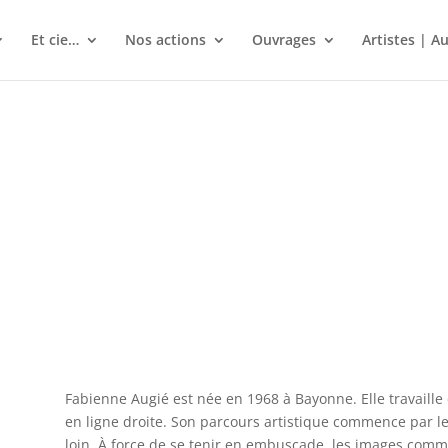
Et cie…
Nos actions
Ouvrages
Artistes | A
Fabienne Augié est née en 1968 à Bayonne. Elle travaille
en ligne droite. Son parcours artistique commence par le
loin. À force de se tenir en embuscade, les images com