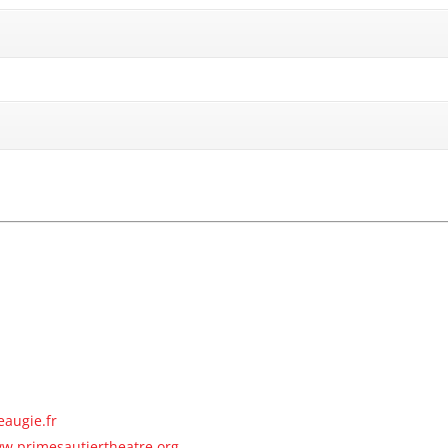
eaugie.fr
ww.primesautiertheatre.org