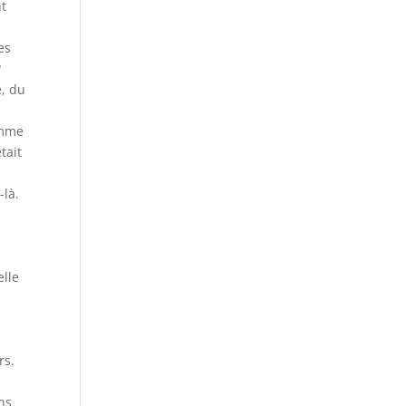
t
es
?
e, du
omme
tait
-là.
elle
e
rs.
ns