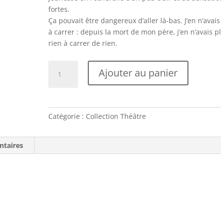
fortes.
Ça pouvait être dangereux d’aller là-bas. J’en n’avais
à carrer : depuis la mort de mon père, j’en n’avais p
rien à carrer de rien.
quantité
Ajouter au panier
de
Inoxydables
/
Julie
Catégorie :
Collection Théâtre
Ménard
ntaires