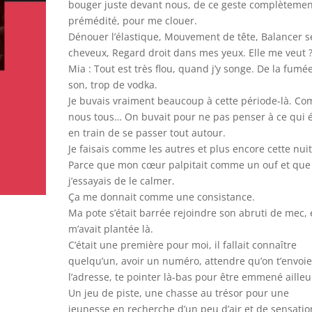
bouger juste devant nous, de ce geste complètemen
prémédité, pour me clouer.
Dénouer l’élastique, Mouvement de tête, Balancer s
cheveux, Regard droit dans mes yeux. Elle me veut 
Mia : Tout est très flou, quand j’y songe. De la fumé
son, trop de vodka.
Je buvais vraiment beaucoup à cette période-là. C
nous tous… On buvait pour ne pas penser à ce qui é
en train de se passer tout autour.
Je faisais comme les autres et plus encore cette nuit
Parce que mon cœur palpitait comme un ouf et que
j’essayais de le calmer.
Ça me donnait comme une consistance.
Ma pote s’était barrée rejoindre son abruti de mec, 
m’avait plantée là.
C’était une première pour moi, il fallait connaître
quelqu’un, avoir un numéro, attendre qu’on t’envoi
l’adresse, te pointer là-bas pour être emmené ailleu
Un jeu de piste, une chasse au trésor pour une
jeunesse en recherche d’un peu d’air et de sensatio