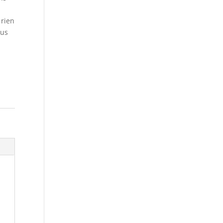
 rien
lus