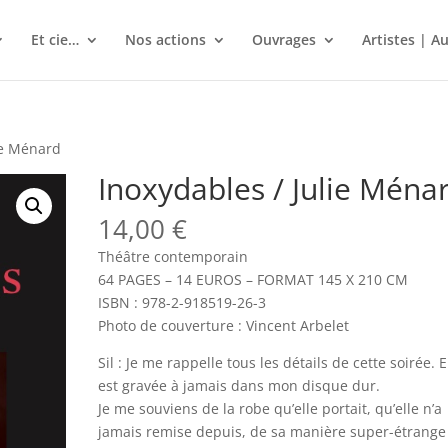
Et cie…
Nos actions
Ouvrages
Artistes | A
ie Ménard
Inoxydables / Julie Ména
14,00
€
Théâtre contemporain
64 PAGES – 14 EUROS – FORMAT 145 X 210 CM
ISBN : 978-2-918519-26-3
Photo de couverture : Vincent Arbelet
Sil : Je me rappelle tous les détails de cette soirée. E
est gravée à jamais dans mon disque dur.
Je me souviens de la robe qu’elle portait, qu’elle n’a
jamais remise depuis, de sa manière super-étrange