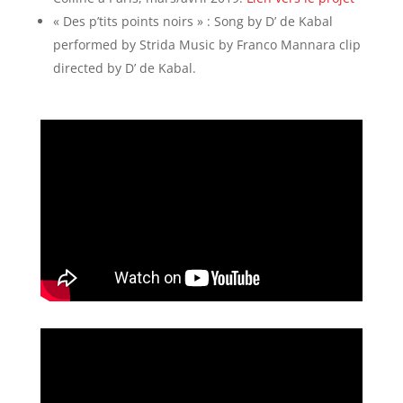
« Des p’tits points noirs » : Song by D’ de Kabal
performed by Strida Music by Franco Mannara clip
directed by D’ de Kabal.