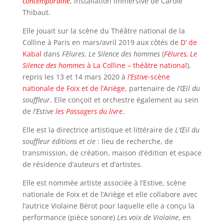
contemporaine
, installation immersive de Carole
Thibaut.
Elle jouait sur la scène du Théâtre national de la
Colline à Paris en mars/avril 2019 aux côtés de
D’ de
Kabal
dans
Fêlures
,
Le Silence des hommes
(
Fêlures, Le
Silence des hommes
à La Colline – théâtre national
),
repris les 13 et 14 mars 2020 à
l’Estive
-scène
nationale de Foix et de l’Ariège
, partenaire de
l’Œil du
souffleur
. Elle conçoit et orchestre également au sein
de
l’Estive
les Passagers du livre
.
Elle est la directrice artistique et littéraire de
L’Œil du
souffleur éditions et cie
:
lieu de recherche, de
transmission, de création, maison d’édition et espace
de résidence d’auteurs et d’artistes.
Elle est nommée artiste associée à l’Estive, scène
nationale de Foix et de l’Ariège et elle collabore avec
l’autrice Violaine Bérot pour laquelle elle a conçu la
performance (pièce sonore)
Les voix de Violaine
, en