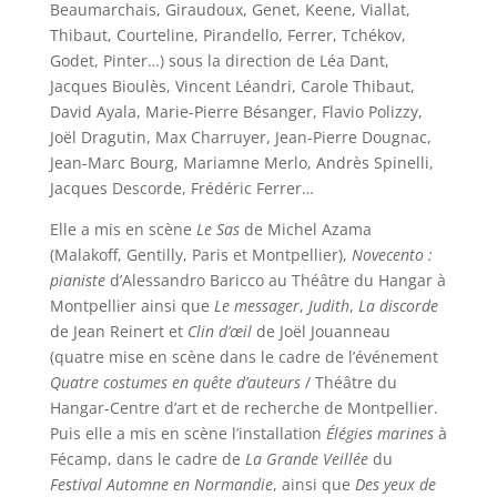
Beaumarchais, Giraudoux, Genet, Keene, Viallat,
Thibaut, Courteline, Pirandello, Ferrer, Tchékov,
Godet, Pinter…) sous la direction de Léa Dant,
Jacques Bioulès, Vincent Léandri, Carole Thibaut,
David Ayala, Marie-Pierre Bésanger, Flavio Polizzy,
Joël Dragutin, Max Charruyer, Jean-Pierre Dougnac,
Jean-Marc Bourg, Mariamne Merlo, Andrès Spinelli,
Jacques Descorde, Frédéric Ferrer…
Elle a mis en scène
Le Sas
de Michel Azama
(Malakoff, Gentilly, Paris et Montpellier),
Novecento :
pianiste
d’Alessandro Baricco au Théâtre du Hangar à
Montpellier ainsi que
Le messager
,
Judith
,
La discorde
de Jean Reinert et
Clin d’œil
de Joël Jouanneau
(quatre mise en scène dans le cadre de l’événement
Quatre costumes en quête d’auteurs
/ Théâtre du
Hangar-Centre d’art et de recherche de Montpellier.
Puis elle a mis en scène l’installation
Élégies marines
à
Fécamp, dans le cadre de
La Grande Veillée
du
Festival Automne en Normandie
, ainsi que
Des yeux de