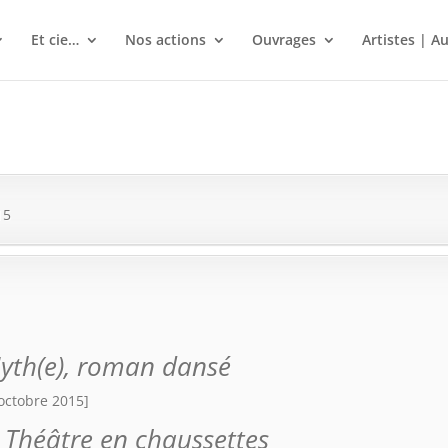
Et cie…
Nos actions
Ouvrages
Artistes | A
15
yth(e), roman dansé
octobre 2015]
|
Théâtre en chaussettes