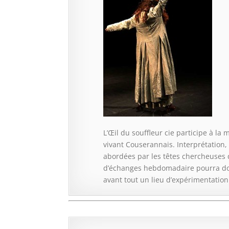
L’Œil du souffleur cie participe à la
vivant Couserannais. Interprétation,
abordées par les têtes chercheuses d
d’échanges hebdomadaire pourra donne
avant tout un lieu d’expérimentation