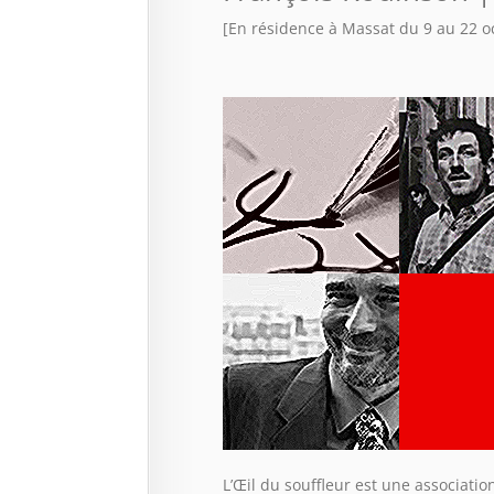
[En résidence à Massat du 9 au 22 o
L’Œil du souffleur est une associati