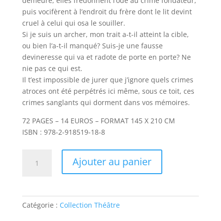
demeure, elles fredonnent l’ode au crime fondateur,
puis vocifèrent à l’endroit du frère dont le lit devint
cruel à celui qui osa le souiller.
Si je suis un archer, mon trait a-t-il atteint la cible,
ou bien l’a-t-il manqué? Suis-je une fausse
devineresse qui va et radote de porte en porte? Ne
nie pas ce qui est.
Il t’est impossible de jurer que j’ignore quels crimes
atroces ont été perpétrés ici même, sous ce toit, ces
crimes sanglants qui dorment dans vos mémoires.
72 PAGES – 14 EUROS – FORMAT 145 X 210 CM
ISBN : 978-2-918519-18-8
quantité
Ajouter au panier
de
Agamemnon
de
D'
Catégorie :
Collection Théâtre
de